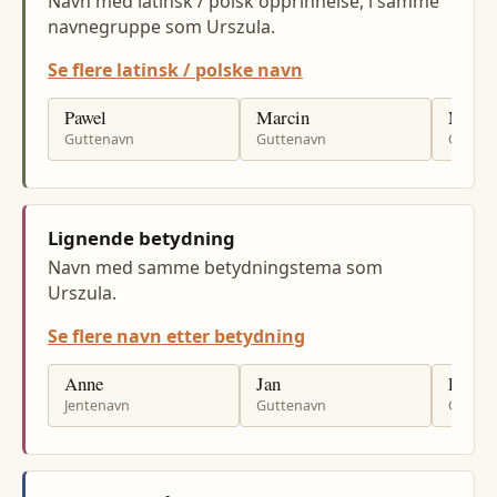
Navn med latinsk / polsk opprinnelse, i samme
navnegruppe som Urszula.
Se flere latinsk / polske navn
Pawel
Marcin
Mariu
Guttenavn
Guttenavn
Gutten
Lignende betydning
Navn med samme betydningstema som
Urszula.
Se flere navn etter betydning
Anne
Jan
Per
Jentenavn
Guttenavn
Gutten