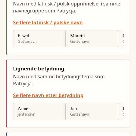
Navn med latinsk / polsk opprinnelse, i samme
navnegruppe som Patrycja.
Se flere latinsk / polske navn
Pawel
Marcin
Mariu
Guttenavn
Guttenavn
Gutten
Lignende betydning
Navn med samme betydningstema som
Patrycja.
Se flere navn etter betydning
Anne
Jan
Per
Jentenavn
Guttenavn
Gutten