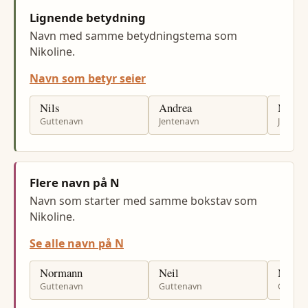
Lignende betydning
Navn med samme betydningstema som
Nikoline.
Navn som betyr seier
Nils
Andrea
Marti
Guttenavn
Jentenavn
Jenten
Flere navn på N
Navn som starter med samme bokstav som
Nikoline.
Se alle navn på N
Normann
Neil
Natani
Guttenavn
Guttenavn
Gutten