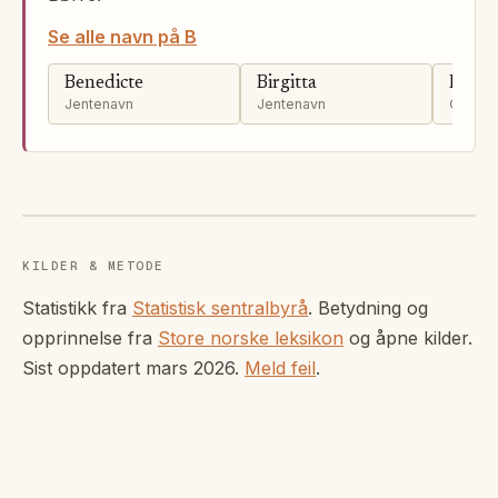
Se alle navn på B
Benedicte
Birgitta
Birge
Jentenavn
Jentenavn
Gutten
KILDER & METODE
Statistikk fra
Statistisk sentralbyrå
. Betydning og
opprinnelse fra
Store norske leksikon
og åpne kilder.
Sist oppdatert
mars 2026
.
Meld feil
.