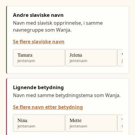
Andre slaviske navn
Navn med slavisk opprinnelse, i samme
navnegruppe som Wanja.
Se flere slaviske navn
Tamara
Jelena
Wikto
Jentenavn
Jentenavn
Jenten
Lignende betydning
Navn med samme betydningstema som Wanja.
Se flere navn etter betydning
Nina
Mette
Tomm
Jentenavn
Jentenavn
Gutten