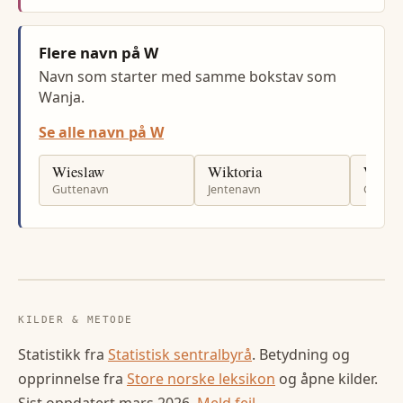
Flere navn på W
Navn som starter med samme bokstav som
Wanja.
Se alle navn på W
Wieslaw
Wiktoria
Wikto
Guttenavn
Jentenavn
Gutten
KILDER & METODE
Statistikk fra
Statistisk sentralbyrå
. Betydning og
opprinnelse fra
Store norske leksikon
og åpne kilder.