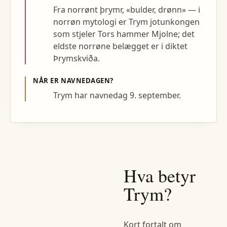
Fra norrønt þrymr, «bulder, drønn» — i
norrøn mytologi er Trym jotunkongen
som stjeler Tors hammer Mjolne; det
eldste norrøne belægget er i diktet
Þrymskviða.
NÅR ER NAVNEDAGEN?
Trym har navnedag 9. september.
Hva betyr
Trym
?
Kort fortalt om