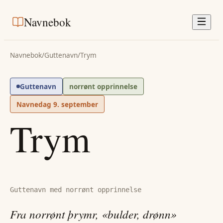
Navnebok
Navnebok
/
Guttenavn
/
Trym
Guttenavn
norrønt opprinnelse
Navnedag
9. september
Trym
Guttenavn med norrønt opprinnelse
Fra norrønt þrymr, «bulder, drønn»