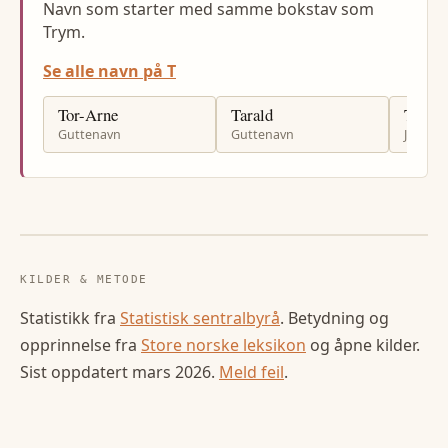
Navn som starter med samme bokstav som
Trym.
Se alle navn på T
Tor-Arne
Tarald
Tove
Guttenavn
Guttenavn
Jenten
KILDER & METODE
Statistikk fra
Statistisk sentralbyrå
. Betydning og
opprinnelse fra
Store norske leksikon
og åpne kilder.
Sist oppdatert
mars 2026
.
Meld feil
.