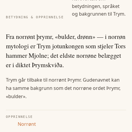
betydningen, språket
og bakgrunnen til
Trym
.
BETYDNING & OPPRINNELSE
Fra norrønt þrymr, «bulder, drønn» — i norrøn
mytologi er Trym jotunkongen som stjeler Tors
hammer Mjolne; det eldste norrøne belægget
er i diktet Þrymskviða.
Trym går tilbake til norrønt Þrymr. Gudenavnet kan
ha samme bakgrunn som det norrøne ordet Þrymr,
«bulder».
OPPRINNELSE
Norrønt