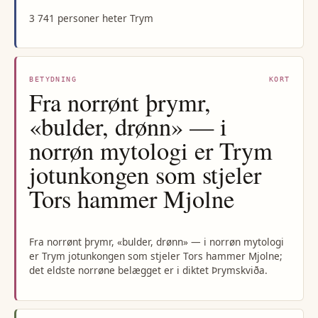
3 741 personer heter Trym
BETYDNING
KORT
Fra norrønt þrymr,
«bulder, drønn» — i
norrøn mytologi er Trym
jotunkongen som stjeler
Tors hammer Mjolne
Fra norrønt þrymr, «bulder, drønn» — i norrøn mytologi
er Trym jotunkongen som stjeler Tors hammer Mjolne;
det eldste norrøne belægget er i diktet Þrymskviða.