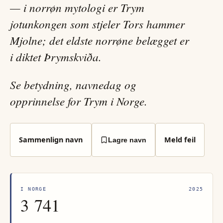
— i norrøn mytologi er Trym
jotunkongen som stjeler Tors hammer
Mjolne; det eldste norrøne belægget er
i diktet Þrymskviða.
Se betydning, navnedag og
opprinnelse for Trym i Norge.
Sammenlign navn
Meld feil
Lagre navn
I NORGE
2025
3 741