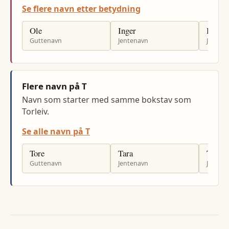
Se flere navn etter betydning
Ole
Inger
Hilde
Guttenavn
Jentenavn
Jenten
Flere navn på T
Navn som starter med samme bokstav som
Torleiv.
Se alle navn på T
Tore
Tara
Thilde
Guttenavn
Jentenavn
Jenten