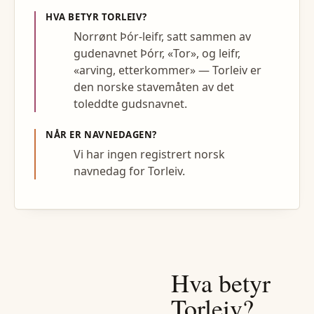
HVA BETYR
TORLEIV
?
Norrønt Þór-leifr, satt sammen av
gudenavnet Þórr, «Tor», og leifr,
«arving, etterkommer» — Torleiv er
den norske stavemåten av det
toleddte gudsnavnet.
NÅR ER NAVNEDAGEN?
Vi har ingen registrert norsk
navnedag for Torleiv.
Hva betyr
Torleiv
?