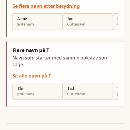
Se flere navn etter betydning
Anne
Jan
Per
Jentenavn
Guttenavn
Gutten
Flere navn på T
Navn som starter med samme bokstav som
Tage.
Se alle navn på T
Thi
Ted
Torhil
Jentenavn
Guttenavn
Jenten