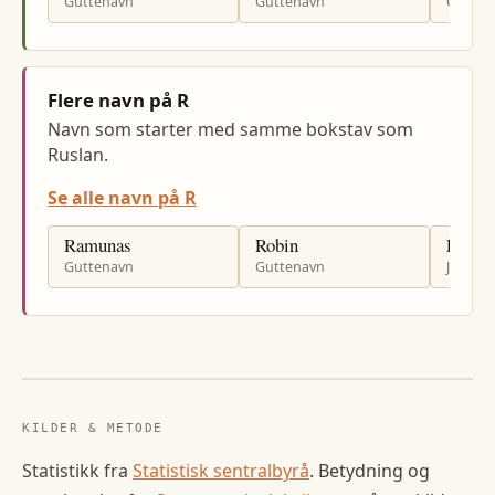
Guttenavn
Guttenavn
Gutten
Flere navn på R
Navn som starter med samme bokstav som
Ruslan.
Se alle navn på R
Ramunas
Robin
Renat
Guttenavn
Guttenavn
Jenten
KILDER & METODE
Statistikk fra
Statistisk sentralbyrå
. Betydning og