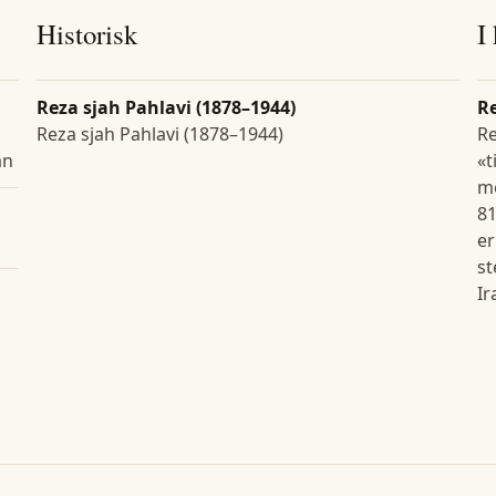
Historisk
I
Reza sjah Pahlavi (1878–1944)
R
Reza sjah Pahlavi (1878–1944)
Re
an
«t
me
81
er
st
Ir