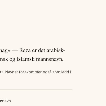
behag» — Reza er det arabisk-
iransk og islamsk mannsnavn.
et». Navnet forekommer også som ledd i
tenavn