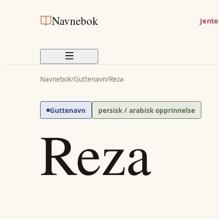
Navnebok
Jent
Navnebok
/
Guttenavn
/
Reza
Guttenavn
persisk / arabisk opprinnelse
Reza