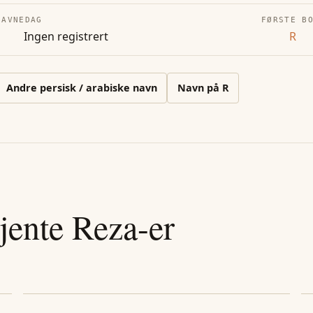
NAVNEDAG
FØRSTE B
Ingen registrert
R
Andre
persisk / arabiske
navn
Navn på
R
jente
Reza
-er