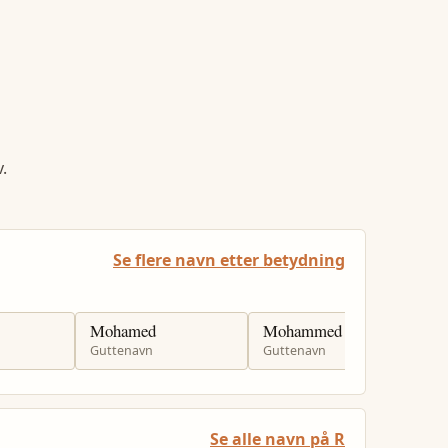
.
Se flere navn etter betydning
Mohamed
Mohammed
M
Guttenavn
Guttenavn
G
Se alle navn på R