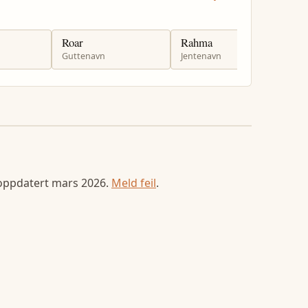
Roar
Rahma
R
Guttenavn
Jentenavn
G
 oppdatert
mars 2026
.
Meld feil
.