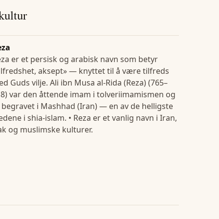
 kultur
eza
za er et persisk og arabisk navn som betyr
ilfredshet, aksept» — knyttet til å være tilfreds
d Guds vilje. Ali ibn Musa al-Rida (Reza) (765–
8) var den åttende imam i tolveriimamismen og
 begravet i Mashhad (Iran) — en av de helligste
edene i shia-islam. • Reza er et vanlig navn i Iran,
ak og muslimske kulturer.