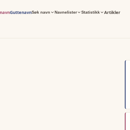
enavn
Guttenavn
Artikler
Søk navn
Navnelister
Statistikk