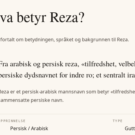
va betyr
Reza
?
 fortalt om betydningen, språket og bakgrunnen til
Reza
.
Fra arabisk og persisk reza, «tilfredshet, vel
persiske dydsnavnet for indre ro; et sentralt 
Reza er et persisk-arabisk mannsnavn som betyr «tilfredsh
sammensatte persiske navn.
OPPRINNELSE
TYPE
Persisk / Arabisk
Gut