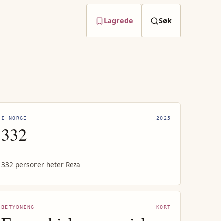
Lagrede
Søk
I NORGE
2025
332
332 personer heter Reza
BETYDNING
KORT