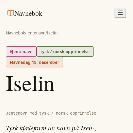
Navnebok
Navnebok
/
Jentenavn
/
Iselin
Jentenavn
tysk / norsk opprinnelse
Navnedag
19. desember
Iselin
Jentenavn med tysk / norsk opprinnelse
Tysk kjæleform av navn på Isen-,