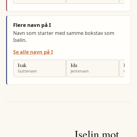
Flere navn på I
Navn som starter med samme bokstav som
Iselin.
Se alle navn på I
Isak
Ida
Isa
Guttenavn
Jentenavn
Gutten
Iselin
mot