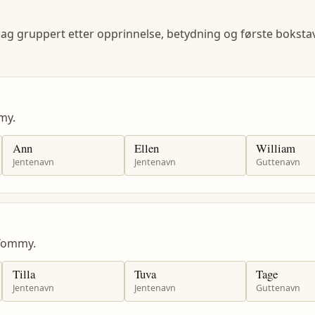
lag gruppert etter opprinnelse, betydning og første bokstav
my.
Ann
Ellen
William
Jentenavn
Jentenavn
Guttenavn
Tommy.
Tilla
Tuva
Tage
Jentenavn
Jentenavn
Guttenavn