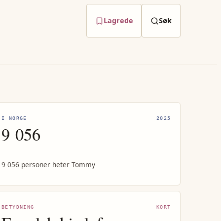
Lagrede
Søk
I NORGE
2025
9 056
9 056 personer heter Tommy
BETYDNING
KORT