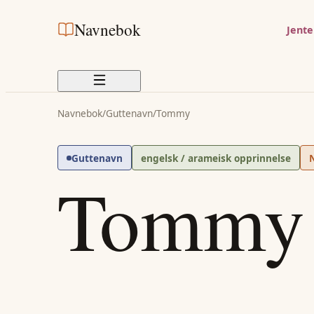
Navnebok
Jent
Navnebok
/
Guttenavn
/
Tommy
Guttenavn
engelsk / arameisk opprinnelse
Tommy