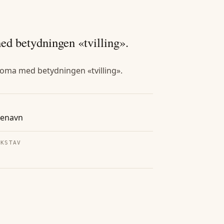
d betydningen «tvilling».
oma med betydningen «tvilling».
tenavn
OKSTAV