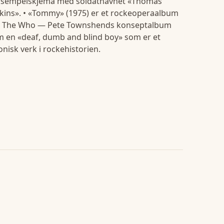
ksempelskjema med soldatnavnet «Thomas
kins». • «Tommy» (1975) er et rockeoperaalbum
v The Who — Pete Townshends konseptalbum
 en «deaf, dumb and blind boy» som er et
onisk verk i rockehistorien.