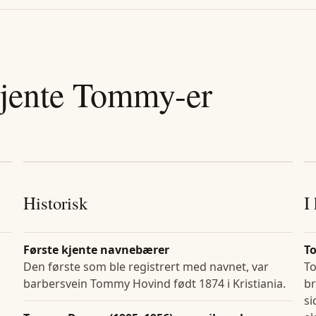
jente
Tommy
-er
Historisk
I
Første kjente navnebærer
T
Den første som ble registrert med navnet, var
T
barbersvein Tommy Hovind født 1874 i Kristiania.
br
si