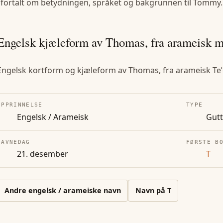
 fortalt om betydningen, språket og bakgrunnen til
Tommy
.
Engelsk kjæleform av Thomas, fra arameisk me
Engelsk kortform og kjæleform av Thomas, fra arameisk Teʾ
OPPRINNELSE
TYPE
Engelsk / Arameisk
Gut
NAVNEDAG
FØRSTE B
21. desember
T
Andre
engelsk / arameiske
navn
Navn på
T