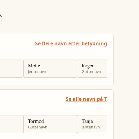
.
Se flere navn etter betydning
Mette
Roger
K
Jentenavn
Guttenavn
G
Se alle navn på T
Tormod
Tanja
T
Guttenavn
Jentenavn
G