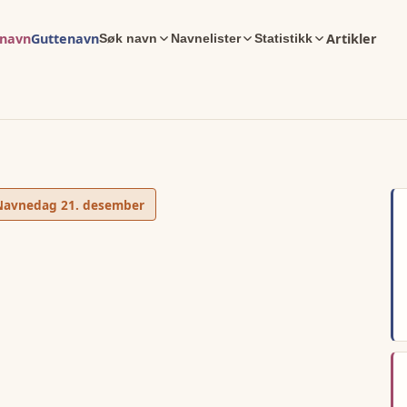
enavn
Guttenavn
Artikler
Søk navn
Navnelister
Statistikk
Navnedag
21. desember