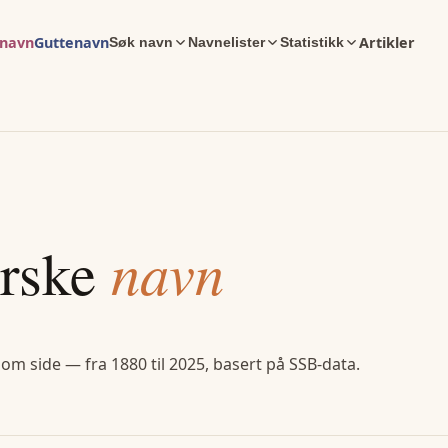
enavn
Guttenavn
Artikler
Søk navn
Navnelister
Statistikk
rske
navn
 om side — fra 1880 til 2025, basert på SSB-data.