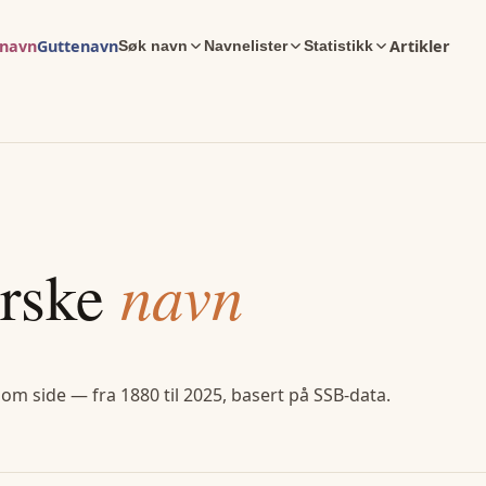
enavn
Guttenavn
Artikler
Søk navn
Navnelister
Statistikk
rske
navn
 om side — fra 1880 til 2025, basert på SSB-data.