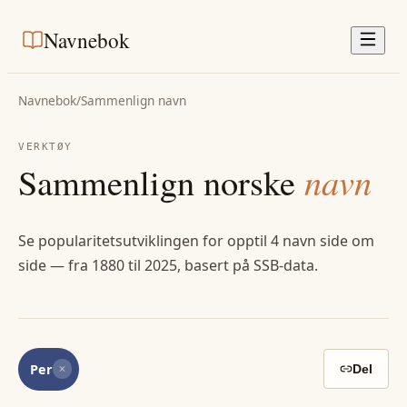
Navnebok
Navnebok
/
Sammenlign navn
VERKTØY
Sammenlign norske
navn
Se popularitetsutviklingen for opptil 4 navn side om
side — fra 1880 til 2025, basert på SSB-data.
Per
Del