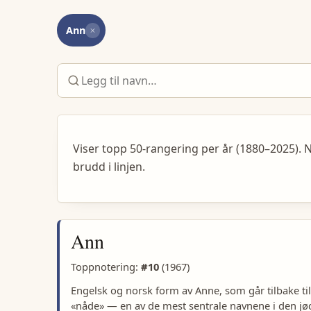
Ann
Viser topp 50-rangering per år (1880–2025). N
brudd i linjen.
Ann
Toppnotering:
#
10
(
1967
)
Engelsk og norsk form av Anne, som går tilbake t
«nåde» — en av de mest sentrale navnene i den jød