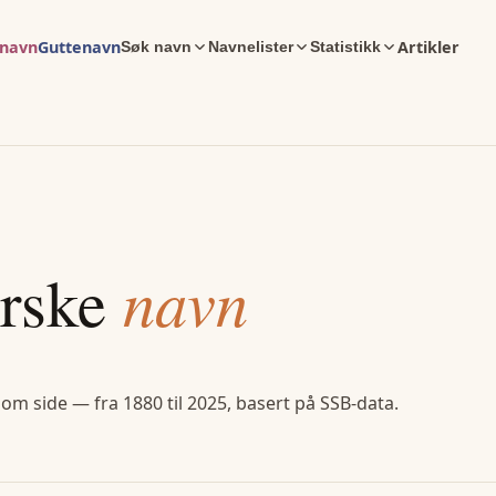
enavn
Guttenavn
Artikler
Søk navn
Navnelister
Statistikk
rske
navn
 om side — fra 1880 til 2025, basert på SSB-data.