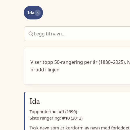
Ida
Viser topp 50-rangering per år (1880–2025). N
brudd i linjen.
Ida
Toppnotering:
#
1
(
1990
)
Siste rangering:
#
10
(
2012
)
Tysk navn som er kortform av navn med forleddet 