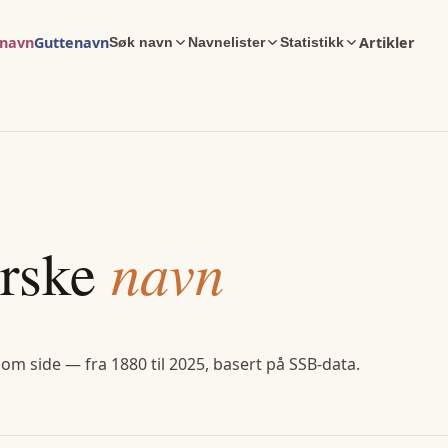
enavn
Guttenavn
Artikler
Søk navn
Navnelister
Statistikk
rske
navn
 om side — fra 1880 til 2025, basert på SSB-data.