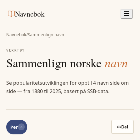
Navnebok
Navnebok
/
Sammenlign navn
VERKTØY
Sammenlign norske
navn
Se popularitetsutviklingen for opptil 4 navn side om
side — fra 1880 til 2025, basert på SSB-data.
Per
Del