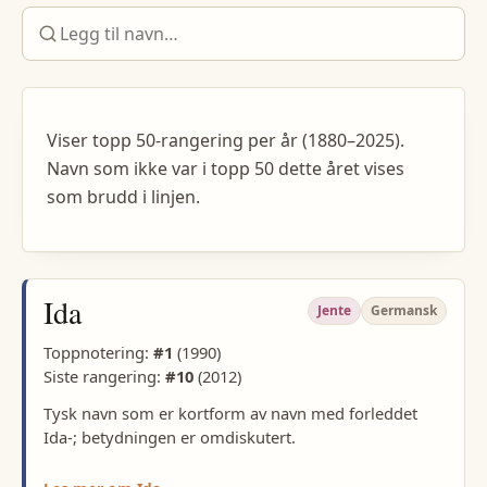
Viser topp 50-rangering per år (1880–2025).
Navn som ikke var i topp 50 dette året vises
som brudd i linjen.
Ida
Jente
Germansk
Toppnotering:
#
1
(
1990
)
Siste rangering:
#
10
(
2012
)
Tysk navn som er kortform av navn med forleddet
Ida-; betydningen er omdiskutert.