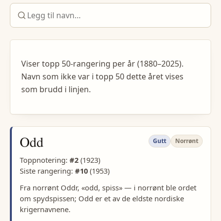
Viser topp 50-rangering per år (1880–2025).
Navn som ikke var i topp 50 dette året vises
som brudd i linjen.
Odd
Gutt
Norrønt
Toppnotering:
#
2
(
1923
)
Siste rangering:
#
10
(
1953
)
Fra norrønt Oddr, «odd, spiss» — i norrønt ble ordet
om spydspissen; Odd er et av de eldste nordiske
krigernavnene.