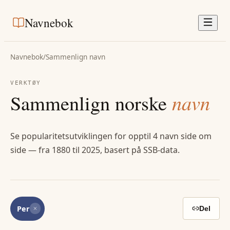
Navnebok
Navnebok
/
Sammenlign navn
VERKTØY
Sammenlign norske
navn
Se popularitetsutviklingen for opptil 4 navn side om
side — fra 1880 til 2025, basert på SSB-data.
Per
Del