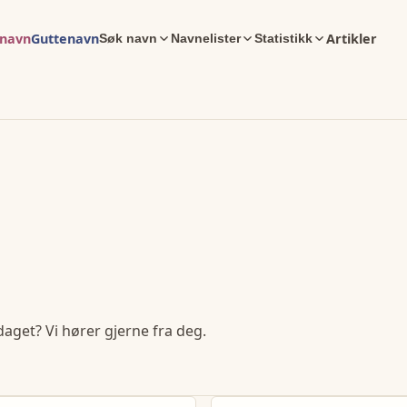
enavn
Guttenavn
Artikler
Søk navn
Navnelister
Statistikk
daget? Vi hører gjerne fra deg.