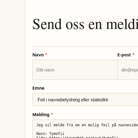
Send oss en meld
Navn
*
E-post
*
Emne
Melding
*