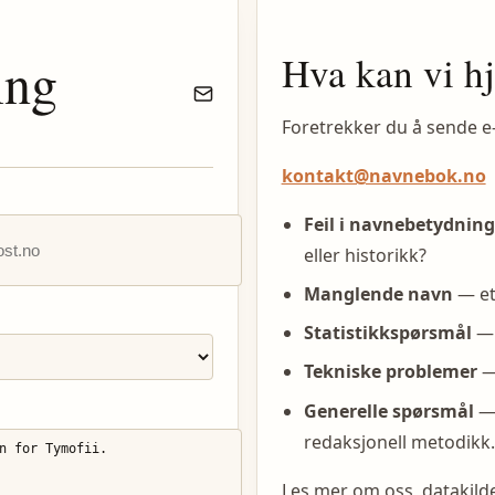
Hva kan vi h
ing
Foretrekker du å sende e
kontakt@navnebok.no
Feil i navnebetydning
eller historikk?
Manglende navn
— et
Statistikkspørsmål
— 
Tekniske problemer
— 
Generelle spørsmål
— 
redaksjonell metodikk.
Les mer om oss, datakil