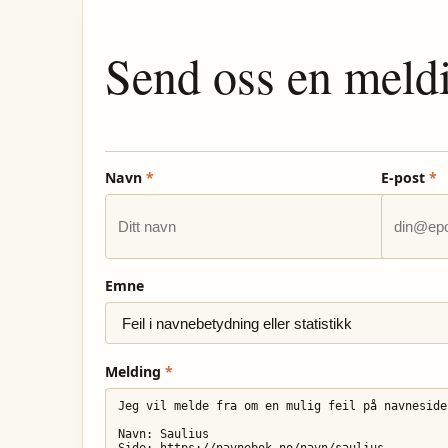
Send oss en meld
Navn
*
E-post
*
Emne
Melding
*