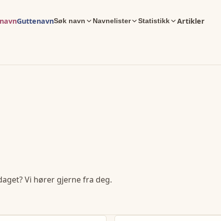
enavn
Guttenavn
Artikler
Søk navn
Navnelister
Statistikk
daget? Vi hører gjerne fra deg.