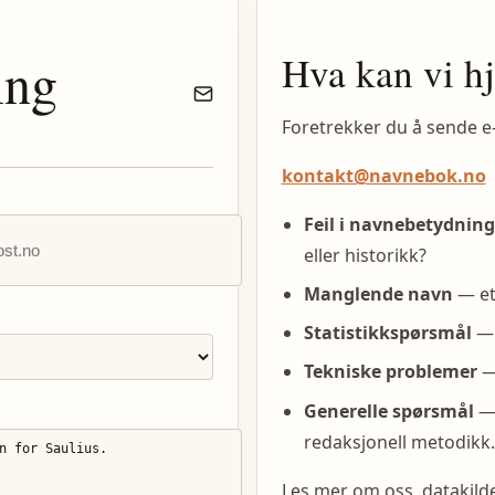
Hva kan vi h
ing
Foretrekker du å sende e
kontakt@navnebok.no
Feil i navnebetydning
eller historikk?
Manglende navn
— et
Statistikkspørsmål
— 
Tekniske problemer
— 
Generelle spørsmål
— 
redaksjonell metodikk.
Les mer om oss, datakil