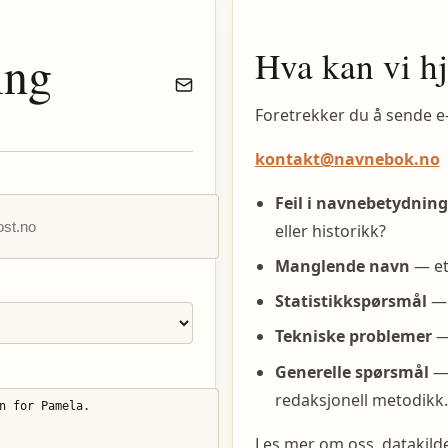
Hva kan vi h
ing
Foretrekker du å sende e
kontakt@navnebok.no
Feil i navnebetydning
eller historikk?
Manglende navn
— et
Statistikkspørsmål
— 
Tekniske problemer
— 
Generelle spørsmål
— 
redaksjonell metodikk.
Les mer om oss, datakil