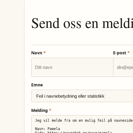
Send oss en meld
Navn
*
E-post
*
Emne
Melding
*