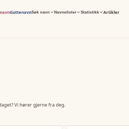
enavn
Guttenavn
Artikler
Søk navn
Navnelister
Statistikk
daget? Vi hører gjerne fra deg.