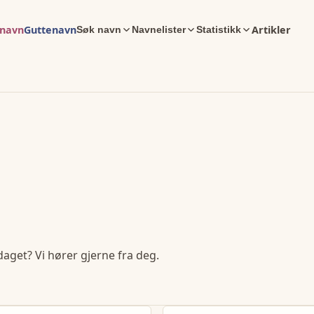
enavn
Guttenavn
Artikler
Søk navn
Navnelister
Statistikk
daget? Vi hører gjerne fra deg.