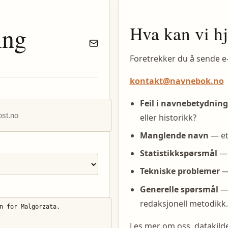
Hva kan vi h
ing
Foretrekker du å sende e
kontakt@navnebok.no
Feil i navnebetydning
eller historikk?
Manglende navn
— et
Statistikkspørsmål
— 
Tekniske problemer
— 
Generelle spørsmål
— 
redaksjonell metodikk.
Les mer om oss, datakil