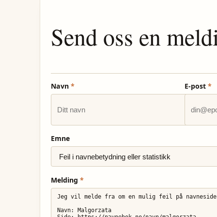
Send oss en meld
Navn
*
E-post
*
Emne
Melding
*