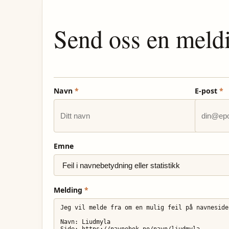
Send oss en meld
Navn
*
E-post
*
Emne
Melding
*