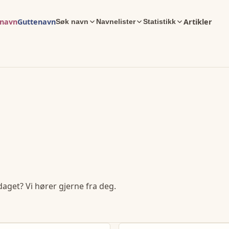
enavn
Guttenavn
Artikler
Søk navn
Navnelister
Statistikk
daget? Vi hører gjerne fra deg.