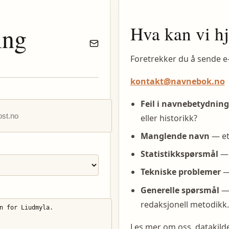
Hva kan vi h
ing
Foretrekker du å sende e
kontakt@navnebok.no
Feil i navnebetydning
eller historikk?
Manglende navn
— et
Statistikkspørsmål
— 
Tekniske problemer
— 
Generelle spørsmål
— 
redaksjonell metodikk.
Les mer om oss, datakil