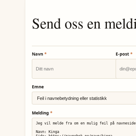
Send oss en meld
Navn
*
E-post
*
Emne
Melding
*