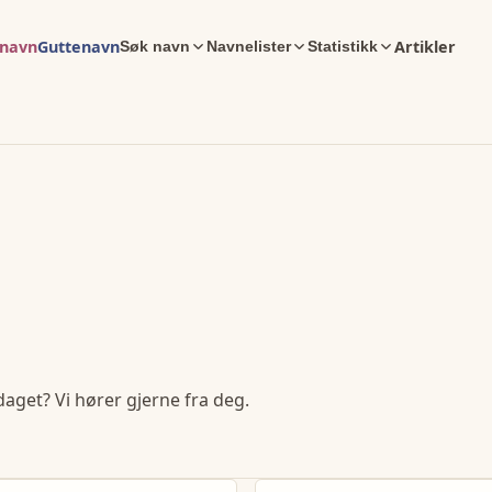
enavn
Guttenavn
Artikler
Søk navn
Navnelister
Statistikk
daget? Vi hører gjerne fra deg.