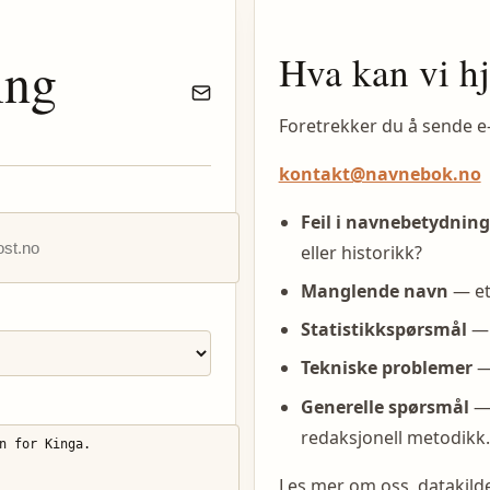
Hva kan vi h
ing
Foretrekker du å sende e
kontakt@navnebok.no
Feil i navnebetydning
eller historikk?
Manglende navn
— et
Statistikkspørsmål
— 
Tekniske problemer
— 
Generelle spørsmål
— 
redaksjonell metodikk.
Les mer om oss, datakil