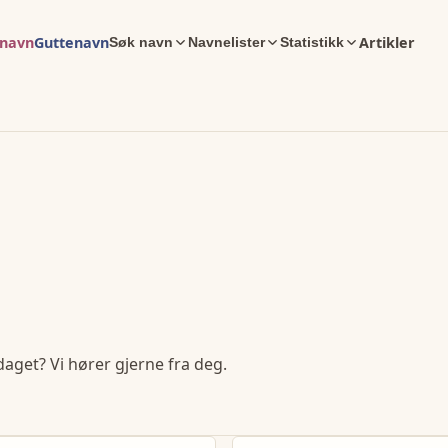
enavn
Guttenavn
Artikler
Søk navn
Navnelister
Statistikk
daget? Vi hører gjerne fra deg.