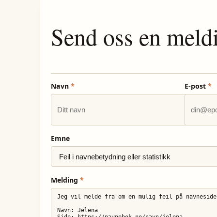
Send oss en meld
Navn
*
E-post
*
Emne
Melding
*