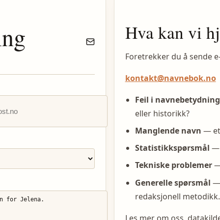
Hva kan vi h
ing
Foretrekker du å sende e
kontakt@navnebok.no
Feil i navnebetydning
eller historikk?
Manglende navn
— et
Statistikkspørsmål
— 
Tekniske problemer
— 
Generelle spørsmål
— 
redaksjonell metodikk.
Les mer om oss, datakil