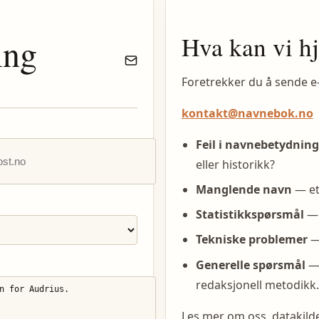
Hva kan vi h
ing
Foretrekker du å sende e
kontakt@navnebok.no
Feil i navnebetydning
eller historikk?
Manglende navn
— et
Statistikkspørsmål
— 
Tekniske problemer
— 
Generelle spørsmål
— 
redaksjonell metodikk.
Les mer om oss, datakil