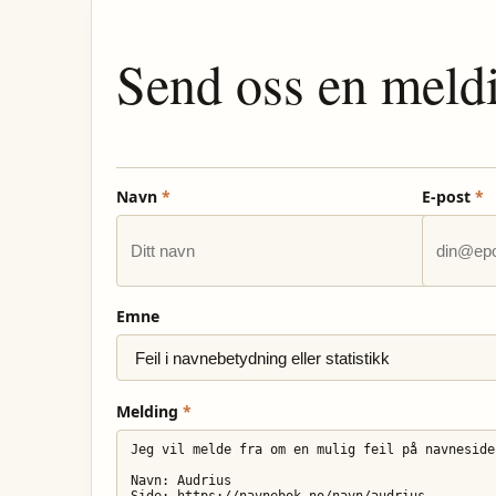
Send oss en meld
Navn
*
E-post
*
Emne
Melding
*