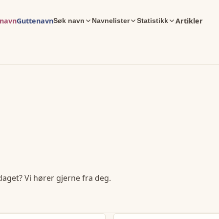
enavn
Guttenavn
Artikler
Søk navn
Navnelister
Statistikk
daget? Vi hører gjerne fra deg.