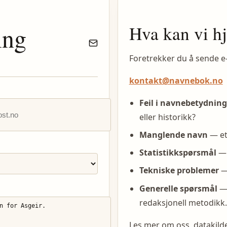
Hva kan vi h
ing
Foretrekker du å sende e
kontakt@navnebok.no
Feil i navnebetydning
eller historikk?
Manglende navn
— et
Statistikkspørsmål
— 
Tekniske problemer
— 
Generelle spørsmål
— 
redaksjonell metodikk.
Les mer om oss, datakil