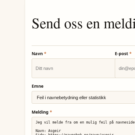
Send oss en meld
Navn
*
E-post
*
Emne
Melding
*