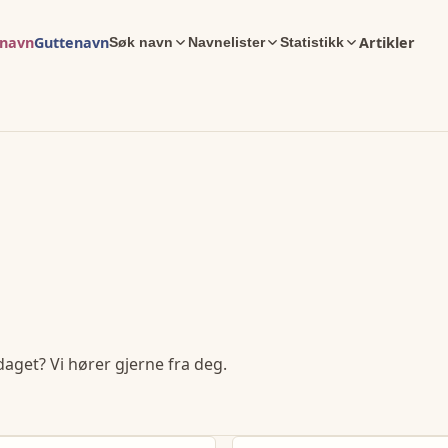
enavn
Guttenavn
Artikler
Søk navn
Navnelister
Statistikk
daget? Vi hører gjerne fra deg.